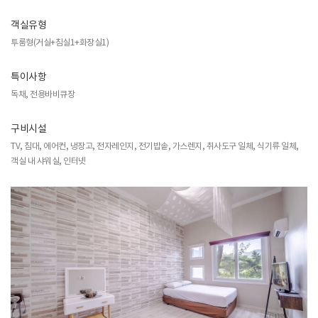
객실유형
투룸형(거실+침실1+화장실1)
특이사항
독채, 전용바비큐장
구비시설
TV, 침대, 에어컨, 냉장고, 전자레인지, 전기밥솥, 가스렌지, 취사도구 일체, 식기류 일체,
객실 내 샤워실, 인터넷